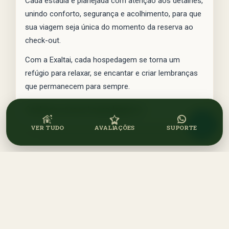
Cada estadia é planejada com atenção aos detalhes,
unindo conforto, segurança e acolhimento, para que
sua viagem seja única do momento da reserva ao
check-out.
Com a Exaltai, cada hospedagem se torna um
refúgio para relaxar, se encantar e criar lembranças
que permanecem para sempre.
Conheça nossas hospedagens
→
VER TUDO
AVALIAÇÕES
SUPORTE
Proporcionamos diversas
vantagens
Curadoria cuidadosa, atendimento humano e pagamento