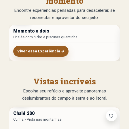
momento
Encontre experiências pensadas para desacelerar, se
reconectar e aproveitar do seu jeito.
Campo
M
Momento a dois
D
Chalés com hidro e piscinas quentinha
Si
Viver essa Experiência →
Vistas incríveis
Escolha seu refúgio e aproveite panoramas
deslumbrantes do campo à serra e ao litoral.
Serra
Chalé 200
C
Cunha • Vista nas montanhas
At