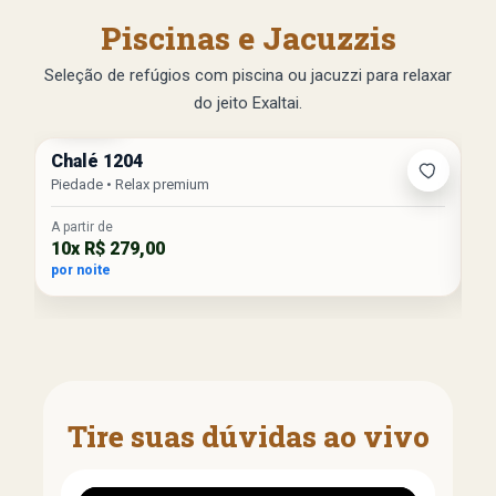
Piscinas e Jacuzzis
Seleção de refúgios com piscina ou jacuzzi para relaxar
do jeito Exaltai.
Jacuzzi
H
Chalé 1204
C
Piedade • Relax premium
Pa
A partir de
A p
10x R$ 279,00
10
por noite
po
Tire suas dúvidas ao vivo