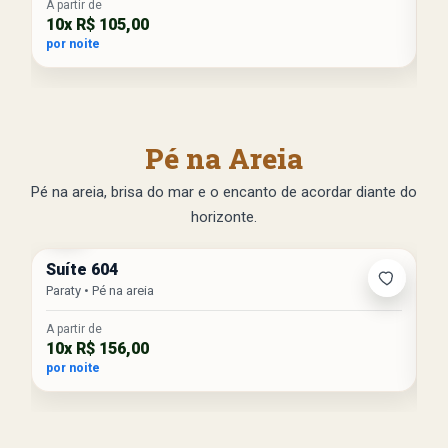
A partir de
A p
10x R$ 105,00
10
por noite
po
Pé na Areia
Pé na areia, brisa do mar e o encanto de acordar diante do
horizonte.
Mar
M
Suíte 604
Su
Paraty • Pé na areia
Pa
A partir de
A p
10x R$ 156,00
10
por noite
po