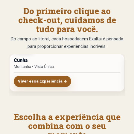
Do primeiro clique ao
check-out, cuidamos de
tudo para você.
Do campo ao litoral, cada hospedagem Exaltai é pensada
para proporcionar experiências incríveis.
3h de SP
L
Cunha
Il
Montanha • Vista Única
Pr
Viver essa Experiência →
Escolha a experiência que
combina com o seu