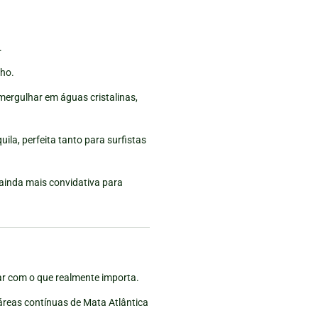
.
nho.
 mergulhar em águas cristalinas,
ila, perfeita tanto para surfistas
 ainda mais convidativa para
tar com o que realmente importa.
áreas contínuas de Mata Atlântica