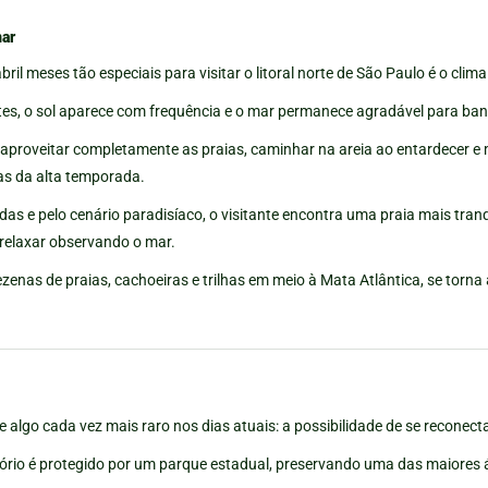
mar
il meses tão especiais para visitar o litoral norte de São Paulo é o clima
s, o sol aparece com frequência e o mar permanece agradável para ba
el aproveitar completamente as praias, caminhar na areia ao entardecer e
as da alta temporada.
s e pelo cenário paradisíaco, o visitante encontra uma praia mais tranqu
relaxar observando o mar.
ezenas de praias, cachoeiras e trilhas em meio à Mata Atlântica, se torna
ce algo cada vez mais raro nos dias atuais: a possibilidade de se reconec
itório é protegido por um parque estadual, preservando uma das maiores 