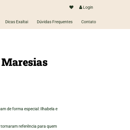
Login
Dicas Exaltai
Dúvidas Frequentes
Contato
e Maresias
com segurança.
em poucos dias)
cam de forma especial: Ilhabela e
e tornaram referência para quem