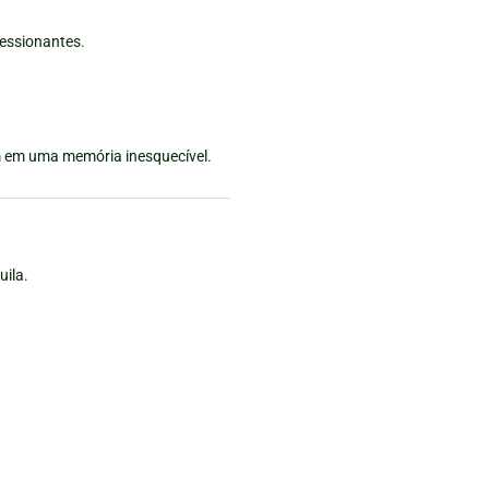
ressionantes.
em em uma memória inesquecível.
uila.