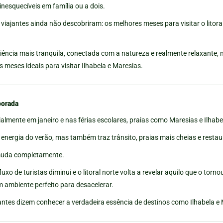
ome oficce
esquecíveis em família ou a dois.
viajantes ainda não descobriram: os melhores meses para visitar o litora
ência mais tranquila, conectada com a natureza e realmente relaxante, 
 meses ideais para visitar Ilhabela e Maresias.
porada
almente em janeiro e nas férias escolares, praias como Maresias e Ilhabe
energia do verão, mas também traz trânsito, praias mais cheias e restau
muda completamente.
luxo de turistas diminui e o litoral norte volta a revelar aquilo que o torn
m ambiente perfeito para desacelerar.
ntes dizem conhecer a verdadeira essência de destinos como Ilhabela e 