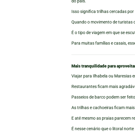
do país.
Isso significa trilhas cercadas p
Quando o movimento de turistas d
É o tipo de viagem em que se escu
Para muitas famílias e casais, e
Mais tranquilidade para aprovei
Viajar para Ilhabela ou Maresias 
Restaurantes ficam mais agradáv
Passeios de barco podem ser feit
As trilhas e cachoeiras ficam mais
E até mesmo as praias parecem re
É nesse cenário que o litoral nort