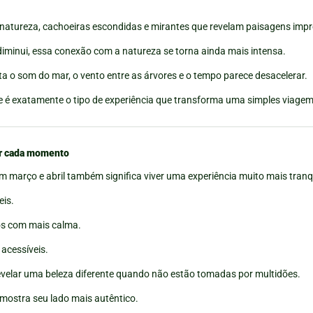
or natureza, cachoeiras escondidas e mirantes que revelam paisagens imp
iminui, essa conexão com a natureza se torna ainda mais intensa.
ta o som do mar, o vento entre as árvores e o tempo parece desacelerar.
sse é exatamente o tipo de experiência que transforma uma simples viag
tar cada momento
em março e abril também significa viver uma experiência muito mais tranq
eis.
os com mais calma.
 acessíveis.
velar uma beleza diferente quando não estão tomadas por multidões.
e mostra seu lado mais autêntico.