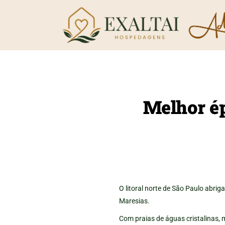
5
Ro
Qu
P
Melhor ép
Va
P
F
On
Me
O 
Ap
O litoral norte de São Paulo abrig
Av
Maresias.
D
Com praias de águas cristalinas, 