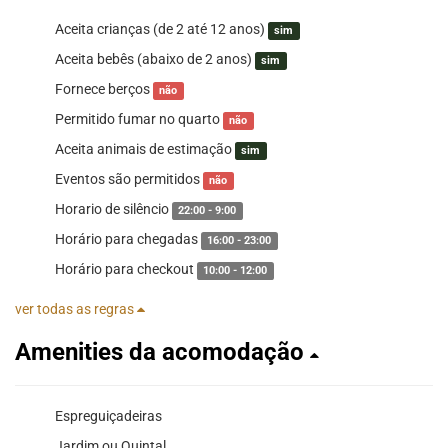
Aceita crianças (de 2 até 12 anos)
sim
Aceita bebês (abaixo de 2 anos)
sim
Fornece berços
não
Permitido fumar no quarto
não
Aceita animais de estimação
sim
Eventos são permitidos
não
Horario de silêncio
22:00 - 9:00
Horário para chegadas
16:00 - 23:00
Horário para checkout
10:00 - 12:00
ver todas as regras
Amenities da acomodação
Espreguiçadeiras
Jardim ou Quintal