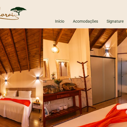
Início
Acomodações
Signature
 Motivos para se Hospedar em um Chalé
ta do Vinho: O que fazer e onde se hospedar
al o melhor presente para o Dia da Mulher?
iedade + Colha e Pague
le a pena viajar para a praia no fim do verão?
iedade é alternativa a Campos do Jordão? Descubra o destino
raudes em hospedagens online estão aumentando? Veja como reservar 
de passar um final de semana romântico no interior de SP.
lhor época para visitar Ilhabela e Maresias
verdadeiro motivo da sua vida não ir pra frente (e como destravar isso 
roveite a frente fria e se hospede com seu amor no Adorai
istamento de baleias Ilhabela
escubra as vantagens de viajar durante a semana