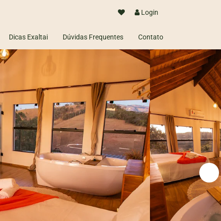
Login
Dicas Exaltai
Dúvidas Frequentes
Contato
com segurança.
em poucos dias)