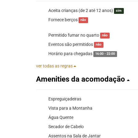
Aceita crianças (de 2 até 12 anos)
sim
Fornece berços
não
Permitido fumar no quarto
não
Eventos são permitidos
não
Horário para chegadas
16:00 - 22:00
ver todas as regras
Amenities da acomodação
Espreguiçadeiras
Vista para a Montanha
Água Quente
Secador de Cabelo
Assentos na Sala de Jantar