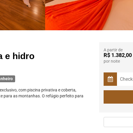
ome oficce
A partir de
a e hidro
R$ 1.382,00
por noite
anheiro
clusivo, com piscina privativa e coberta,
 para as montanhas. O refúgio perfeito para