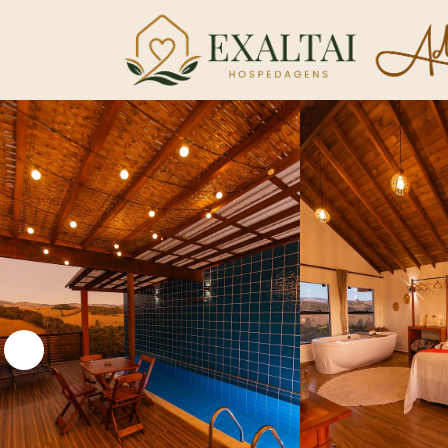
5
Ro
Qu
P
Va
P
F
On
Me
O 
Ap
Av
D