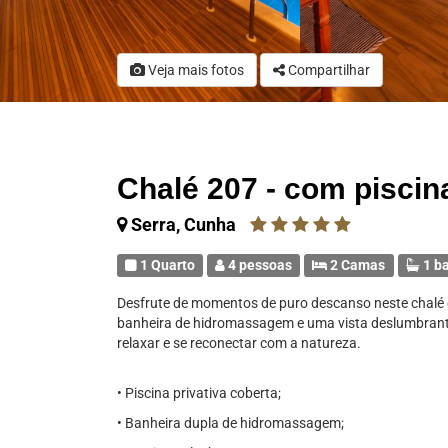
H
Veja mais fotos
Compartilhar
Chalé 207 - com piscin
Serra, Cunha
1 Quarto
4 pessoas
2 Camas
1 b
Desfrute de momentos de puro descanso neste chalé ex
banheira de hidromassagem e uma vista deslumbrante
relaxar e se reconectar com a natureza.
• Piscina privativa coberta;
• Banheira dupla de hidromassagem;