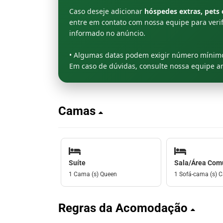
Caso deseje adicionar
hóspedes extras, pets 
entre em contato com nossa equipe para verif
informado no anúncio.
• Algumas datas podem exigir número mínimo
Em caso de dúvidas, consulte nossa equipe ant
Camas
Suíte
Sala/Área Co
1 Cama (s) Queen
1 Sofá-cama (s) C
Regras da Acomodação