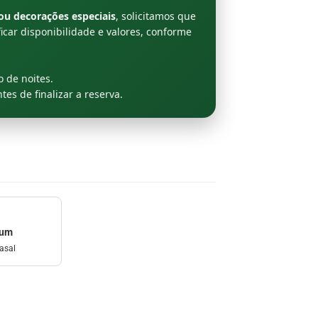
ou decorações especiais
, solicitamos que
icar disponibilidade e valores, conforme
 de noites.
es de finalizar a reserva.
mum
asal