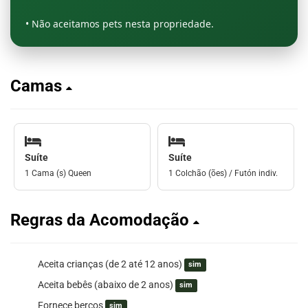
• Não aceitamos pets nesta propriedade.
Camas
Suíte
Suíte
1 Cama (s) Queen
1 Colchão (ões) / Futón indiv.
Regras da Acomodação
Aceita crianças (de 2 até 12 anos)
sim
Aceita bebês (abaixo de 2 anos)
sim
Fornece berços
sim