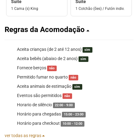
Suíte
Suíte
1 Cama (s) King
1 Colchão (ões) / Futón indiv.
Regras da Acomodação
Aceita crianças (de 2 até 12 anos)
sim
Aceita bebês (abaixo de 2 anos)
sim
Fornece berços
não
Permitido fumar no quarto
não
Aceita animais de estimação
sim
Eventos são permitidos
não
Horario de silêncio
22:00 - 9:00
Horário para chegadas
15:00 - 23:00
Horário para checkout
10:00 - 12:00
ver todas as regras