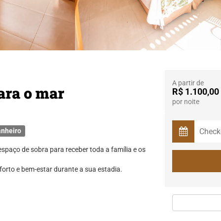
ome oficce
A partir de
para o mar
R$ 1.100,00
por noite
anheiro
spaço de sobra para receber toda a família e os
rto e bem-estar durante a sua estadia.