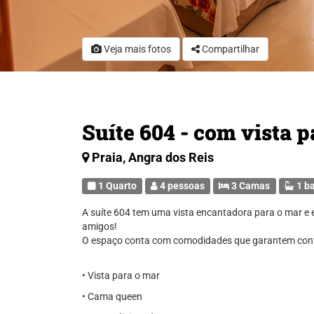
H
Veja mais fotos
Compartilhar
Suíte 604 - com vista 
Praia, Angra dos Reis
1 Quarto
4 pessoas
3 Camas
1 b
A suíte 604 tem uma vista encantadora para o mar e e
amigos!
O espaço conta com comodidades que garantem confo
• Vista para o mar
• Cama queen