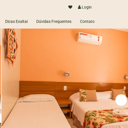
Login
Dicas Exaltai
Dúvidas Frequentes
Contato
com segurança.
em poucos dias)