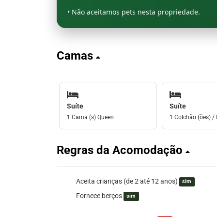
• Não aceitamos pets nesta propriedade.
Camas
Suíte
Suíte
1 Cama (s) Queen
1 Colchão (ões) / 
Regras da Acomodação
Aceita crianças (de 2 até 12 anos)
sim
Fornece berços
sim