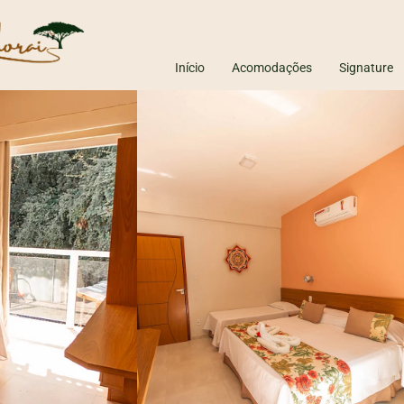
Início
Acomodações
Signature
 Motivos para se Hospedar em um Chalé
ta do Vinho: O que fazer e onde se hospedar
al o melhor presente para o Dia da Mulher?
iedade + Colha e Pague
le a pena viajar para a praia no fim do verão?
iedade é alternativa a Campos do Jordão? Descubra o destino
raudes em hospedagens online estão aumentando? Veja como reservar 
de passar um final de semana romântico no interior de SP.
lhor época para visitar Ilhabela e Maresias
verdadeiro motivo da sua vida não ir pra frente (e como destravar isso 
roveite a frente fria e se hospede com seu amor no Adorai
istamento de baleias Ilhabela
escubra as vantagens de viajar durante a semana