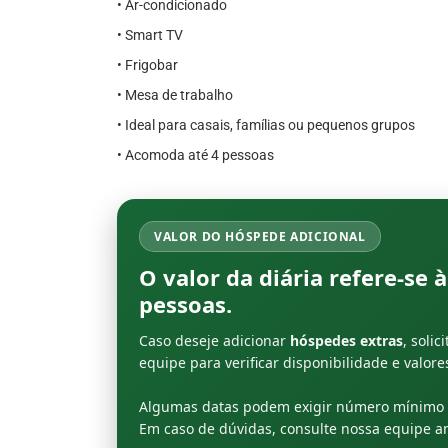
• Ar-condicionado
• Smart TV
• Frigobar
• Mesa de trabalho
• Ideal para casais, famílias ou pequenos grupos
• Acomoda até 4 pessoas
VALOR DO HÓSPEDE ADICIONAL
O valor da diária refere-se
pessoas
.
Caso deseje adicionar
hóspedes extras
, soli
equipe para verificar disponibilidade e valor
Algumas datas podem exigir número mínimo d
Em caso de dúvidas, consulte nossa equipe ant