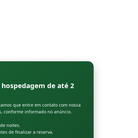
 à hospedagem de até
2
citamos que entre em contato com nossa
es, conforme informado no anúncio.
e noites.
es de finalizar a reserva.