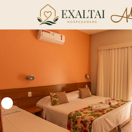
5
Ro
Qu
P
Va
P
F
On
Me
O 
Ap
Av
D